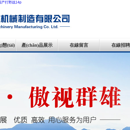
产打野战14p
態(tài)
產(chǎn)品展示
在線留言
在線招聘